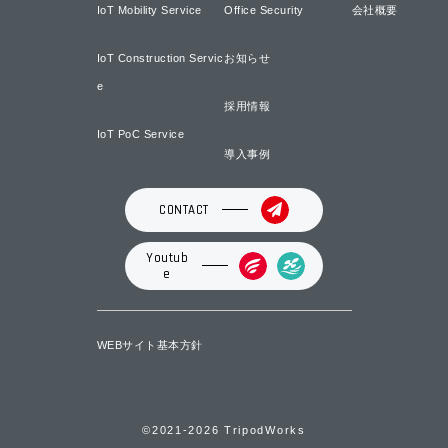
IoT Mobility Service
Office Security
会社概要
IoT Construction Servic
お知らせ
e
採用情報
IoT PoC Service
導入事例
CONTACT
Youtub
e
WEBサイト基本方針
©2021-2026 TripodWorks