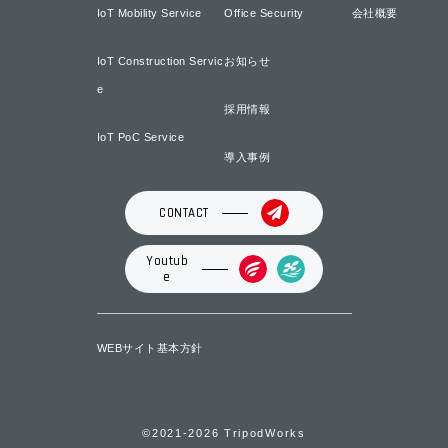
IoT Mobility Service
Office Security
会社概要
IoT Construction Servic
お知らせ
e
採用情報
IoT PoC Service
導入事例
CONTACT
Youtub
e
WEBサイト基本方針
©2021-2026 TripodWorks