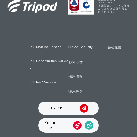
ISMS/0393
本認証は、JISSAの仕組
みに基づき認証取得し
たものです。
IoT Mobility Service
Office Security
会社概要
IoT Construction Servic
お知らせ
e
採用情報
IoT PoC Service
導入事例
CONTACT
Youtub
e