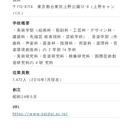
〒110-8714 東京都台東区上野公園12-8（上野キャン
パス）
学校概要
・美術学部（絵画科・彫刻科・工芸科・デザイン科・
建築科・先端芸 術表現科・芸術学科）、音楽学部（作
曲科・声楽科・器楽科・指揮科・ 邦楽科・楽理科・音
楽環境創造科）の 2 学部 14 学科
・美術研究科・音楽研究科・映像研究科・国際芸術創
造研究科の 4 研 究科
従業員数
7,473人（2016年1月現在）
創立
昭和24年5月
URL
https://www.geidai.ac.jp/