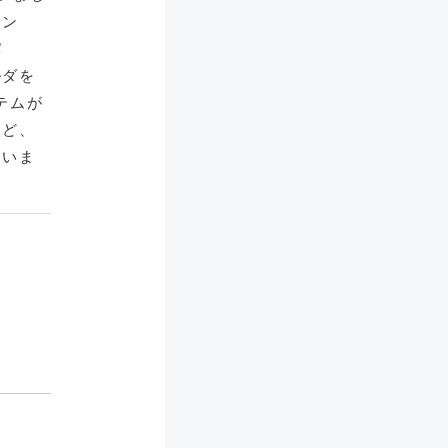
イン
パ
ルダを
テムが
など、
ていま