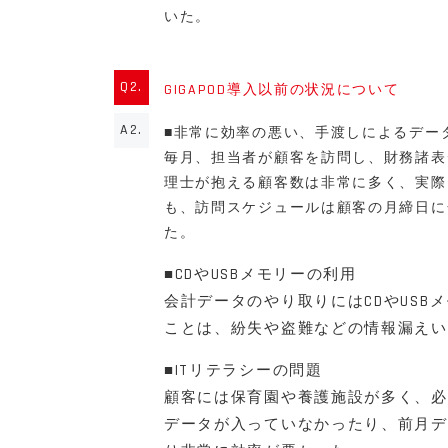
いた。
Q2.
GIGAPOD導入以前の状況について
A2.
■非常に効率の悪い、手渡しによるデー
毎月、担当者が顧客を訪問し、財務諸表
理士が抱える顧客数は非常に多く、実際
も、訪問スケジュールは顧客の月締日に
た。
■CDやUSBメモリーの利用
会計データのやり取りにはCDやUS
ことは、紛失や盗難などの情報漏えい
■ITリテラシーの問題
顧客には保育園や養護施設が多く、必
データが入っていなかったり、前月デ