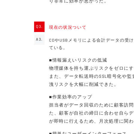
り非常に効率が悪かった。
Q3.
現在の状況ついて
A3.
CDやUSBメモリによる会計データの受
ている。
■情報漏えいリスクの低減
物理媒体を持ち運ぶリスクをゼロにす
また、データ転送時のSSL暗号化や監
洩リスクを大幅に削減できた。
■作業効率のアップ
担当者がデータ回収のために顧客訪問
た、顧客が自社の締日に合わせ自らデ
が即時に行えるため、月次処理に関わ
■簡単なユーザーインターフェース