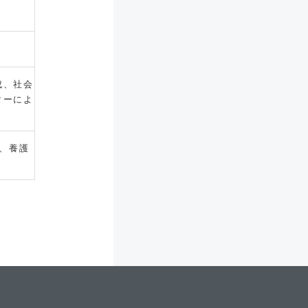
成、社会
ターによ
、養護