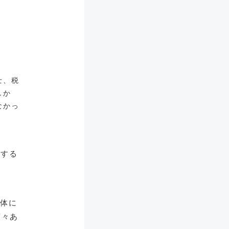
士、税
しか
なかっ
搬する
媒体に
度々あ