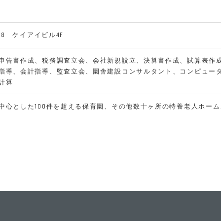
-8 ケイアイビル4F
申告書作成、税務調査立会、会社新規設立、決算書作成、試算表作
指導、会計指導、監査立会、園舎建設コンサルタント、コンピュー
計算
中心とした100件を超える保育園、その他数十ヶ所の特養老人ホーム