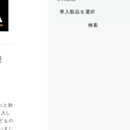
製
ま
っと効
導入し
どもの
いまし