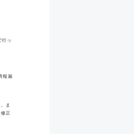
で行っ
情報漏
た。ま
や修正