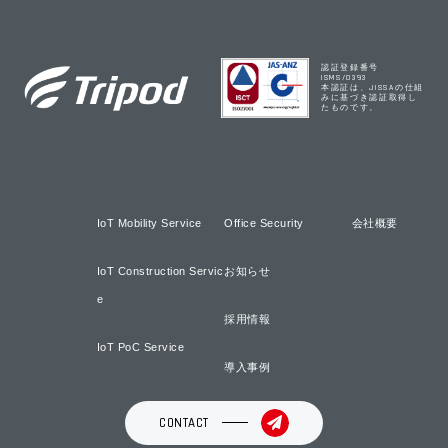
認証登録番号
ISMS/0393
本認証は、JISSAの仕組
みに基づき認証取得し
たものです。
IoT Mobility Service
Office Security
会社概要
IoT Construction Servic
お知らせ
e
採用情報
IoT PoC Service
導入事例
CONTACT