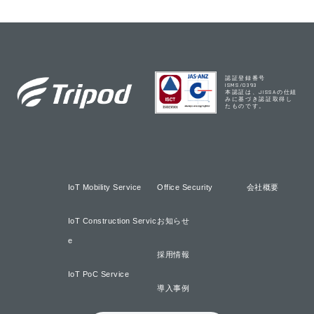
認証登録番号
ISMS/0393
本認証は、JISSAの仕組
みに基づき認証取得し
たものです。
IoT Mobility Service
Office Security
会社概要
IoT Construction Servic
お知らせ
e
採用情報
IoT PoC Service
導入事例