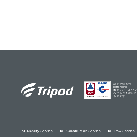
認証登録番号
ISMS/0393
本認証は、JISS
みに基づき認証
ものです。
IoT Mobility Service
IoT Construction Service
IoT PoC Service