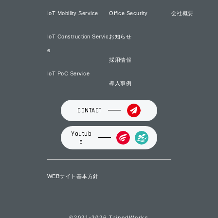
IoT Mobility Service
Office Security
会社概要
IoT Construction Servic
お知らせ
e
採用情報
IoT PoC Service
導入事例
CONTACT
Youtub
e
WEBサイト基本方針
©2021-2026 TripodWorks