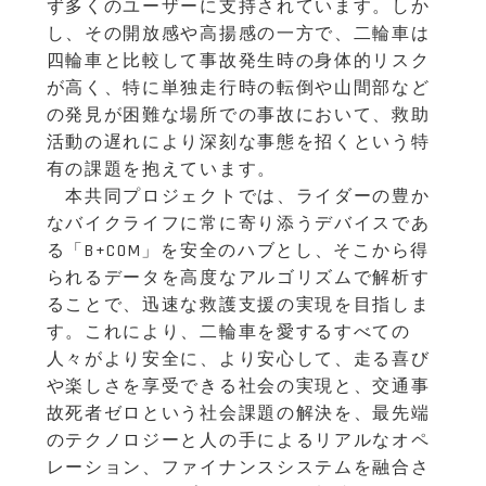
ず多くのユーザーに支持されています。しか
し、その開放感や高揚感の一方で、二輪車は
四輪車と比較して事故発生時の身体的リスク
が高く、特に単独走行時の転倒や山間部など
の発見が困難な場所での事故において、救助
活動の遅れにより深刻な事態を招くという特
有の課題を抱えています。
本共同プロジェクトでは、ライダーの豊か
なバイクライフに常に寄り添うデバイスであ
る「B+COM」を安全のハブとし、そこから得
られるデータを高度なアルゴリズムで解析す
ることで、迅速な救護支援の実現を目指しま
す。これにより、二輪車を愛するすべての
人々がより安全に、より安心して、走る喜び
や楽しさを享受できる社会の実現と、交通事
故死者ゼロという社会課題の解決を、最先端
のテクノロジーと人の手によるリアルなオペ
レーション、ファイナンスシステムを融合さ