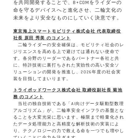
を共同開発することで、B+COMをライダーの
命を守るデバイスへと進化させ、二輪文化の
未来をより安全なものにしていく決意です。
東京海上スマートモビリティ株式会社 代表取締役
社長 原田 秀美 のコメント
二輪ライダーの安全確保は、モビリティ社会のレ
ジリエンスを高める上で避けては通れない使命で
す。各分野のリーダーであるパートナー各社と共
に、特許技術に裏打ちされた実効性の高い安全ソ
リューションの開発を推進し、2026年度の社会実
装を目指してまいります。
トライポッドワークス株式会社 取締役副社長 菊池
務 のコメント
当社の独自技術である「AI向けデータ駆動型数理
アルゴリズム」が、二輪車安全インフラの基盤とな
ることを大変光栄に思います。極限まで軽量化され
たデータ処理能力と高精度な解析技術の実装によ
り、テクノロジーの力で救える命を一つでも増やし
ていくことに全力を注ぎます。