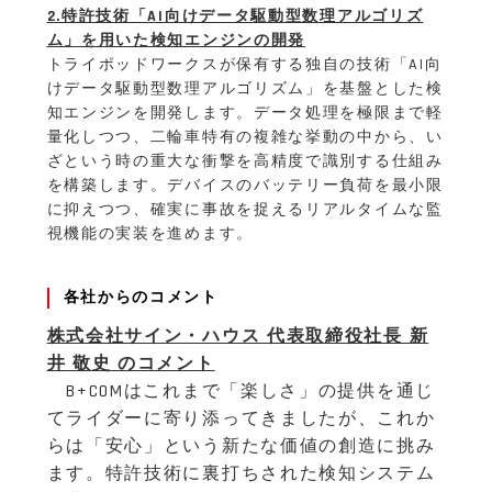
2.特許技術「AI向けデータ駆動型数理アルゴリズ
ム」を用いた検知エンジンの開発
トライポッドワークスが保有する独自の技術「AI向
けデータ駆動型数理アルゴリズム」を基盤とした検
知エンジンを開発します。データ処理を極限まで軽
量化しつつ、二輪車特有の複雑な挙動の中から、い
ざという時の重大な衝撃を高精度で識別する仕組み
を構築します。デバイスのバッテリー負荷を最小限
に抑えつつ、確実に事故を捉えるリアルタイムな監
視機能の実装を進めます。
各社からのコメント
株式会社サイン・ハウス 代表取締役社長 新
井 敬史 のコメント
B+COMはこれまで「楽しさ」の提供を通じ
てライダーに寄り添ってきましたが、これか
らは「安心」という新たな価値の創造に挑み
ます。特許技術に裏打ちされた検知システム