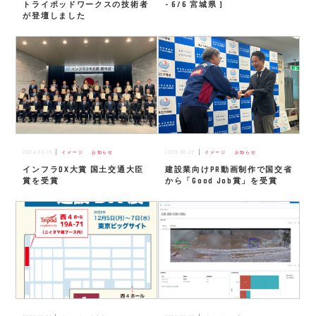
トライポッドワークスの技術者
- 6/6 宮城県 ]
が登壇しました
2024.03.15
2023.06.22
イメージ
お知らせ
イメージ
お知らせ
インフラDX大賞 国土交通大臣
建設業向けPR動画制作で国交省
賞を受賞
から「Good Job賞」を受賞