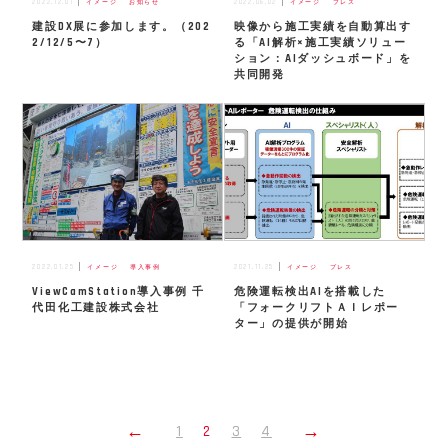
2022.12.01
2022.06.02
イメージ
お知らせ
イメージ
プレス
建設DX展に参加します。（202
映像から施⼯実績を⾃動算出す
2/12/5〜7）
る「AI解析×施⼯実績ソリュー
ション：AIダッシュボード」を
共同開発
2022.01.25
2021.11.25
イメージ
導入事例
イメージ
プレス
ViewCamStation導入事例 千
危険運転検出AIを搭載した
代田化工建設株式会社
「フォークリフトＡＩレポー
ター」の提供が開始
投
←
→
1
2
3
4
前
次