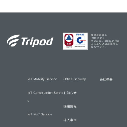
稿
の
の
の
ペー
ペー
ペー
ジ
ジ
ジ
送
へ
へ
認証登録番号
り
ISMS/0393
本認証は、JISSAの仕組
みに基づき認証取得し
たものです。
IoT Mobility Service
Office Security
会社概要
IoT Construction Servic
お知らせ
e
採用情報
IoT PoC Service
導入事例