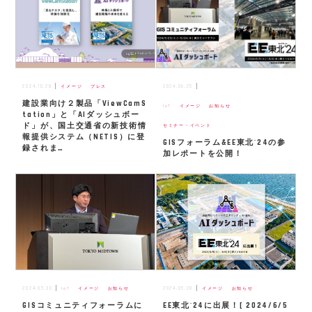
2024.10.28
2024.06.25
イメージ
プレス
建設業向け２製品「ViewCamS
IoT
イメージ
お知らせ
tation」と「AIダッシュボー
ド」が、国土交通省の新技術情
セミナー・イベント
報提供システム（NETIS）に登
GISフォーラム&EE東北'24の参
録されま…
加レポートを公開！
2024.05.30
2024.05.28
IoT
イメージ
お知らせ
イメージ
お知らせ
GISコミュニティフォーラムに
EE東北'24に出展！[ 2024/6/5