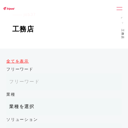
トライポッドワークス株式会社
ホーム
job37
工務店
工務店
全てを表示
フリーワード
業種
ソリューション